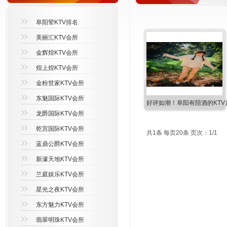
阜阳荤KTV排名
美丽汇KTV会所
金辉煌KTV会所
煌上煌KTV会所
金粉世家KTV会所
东魅国际KTV会所
好评如潮！阜阳有陪酒的KTV
龙爵国际KTV会所
乾宫国际KTV会所
共1条 每页20条 页次：1/1
蓝鼎公爵KTV会所
新濠天地KTV会所
兰庭娱乐KTV会所
星光之夜KTV会所
东方魅力KTV会所
翡翠明珠KTV会所