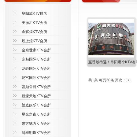
阜阳荤KTV排名
美丽汇KTV会所
金辉煌KTV会所
煌上煌KTV会所
金粉世家KTV会所
东魅国际KTV会所
至尊般待遇！阜阳哪个KTV有
龙爵国际KTV会所
乾宫国际KTV会所
共1条 每页20条 页次：1/1
蓝鼎公爵KTV会所
新濠天地KTV会所
兰庭娱乐KTV会所
星光之夜KTV会所
东方魅力KTV会所
翡翠明珠KTV会所