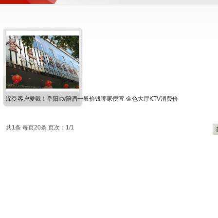
深受客户爱戴！阜阳ktv陪酒一般价钱哪家便宜-金色大厅KTV消费价
共1条 每页20条 页次：1/1