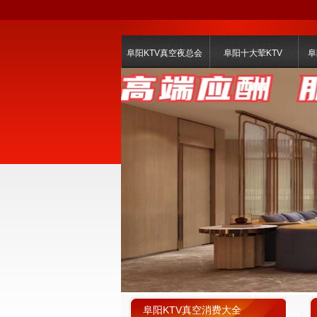
阜阳KTV真空夜总会
阜阳十大荤KTV
阜
阜阳KTV真空消费大全